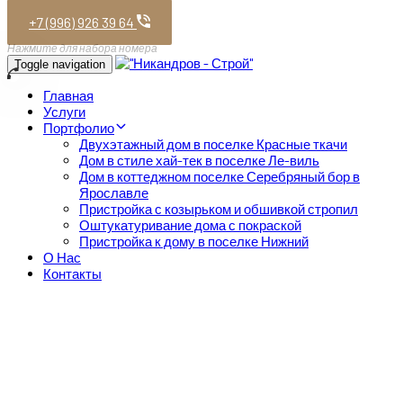
+7 (996) 926 39 64
Нажмите для набора номера
Toggle navigation
Главная
Услуги
Портфолио
Двухэтажный дом в поселке Красные ткачи
Дом в стиле хай-тек в поселке Ле-виль
Дом в коттеджном поселке Серебряный бор в
Ярославле
Пристройка с козырьком и обшивкой стропил
Оштукатуривание дома с покраской
Пристройка к дому в поселке Нижний
О Нас
Контакты